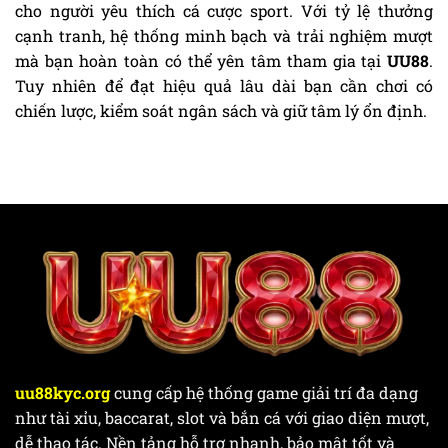
cho người yêu thích cá cược sport. Với tỷ lệ thưởng
cạnh tranh, hệ thống minh bạch và trải nghiệm mượt
mà bạn hoàn toàn có thể yên tâm tham gia tại
UU88
.
Tuy nhiên để đạt hiệu quả lâu dài bạn cần chơi có
chiến lược, kiểm soát ngân sách và giữ tâm lý ổn định.
uu88kyc.org
cung cấp hệ thống game giải trí đa dạng
như tài xỉu, baccarat, slot và bắn cá với giao diện mượt,
dễ thao tác. Nền tảng hỗ trợ nhanh, bảo mật tốt và