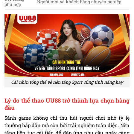
Người mới và khách hàng chuyên nghiệp
phù hợp
Cái nhìn tổng thể về nền tảng Sport cùng tính năng hay
Lý do thể thao UU88 trở thành lựa chọn hàng
đầu
Sảnh game không chỉ thu hút người chơi nhờ tỷ lệ
thưởng hấp dẫn mà còn bởi trải nghiệm toàn diện. Nền
tảng liên tục cải tiến để đáp ứng nhu cầu ngày càng