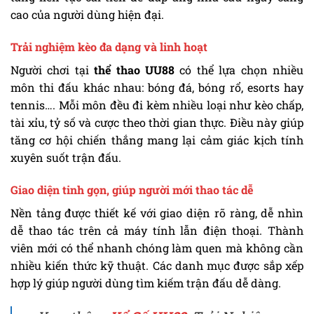
cao của người dùng hiện đại.
Trải nghiệm kèo đa dạng và linh hoạt
Người chơi tại
thể thao UU88
có thể lựa chọn nhiều
môn thi đấu khác nhau: bóng đá, bóng rổ, esorts hay
tennis…. Mỗi môn đều đi kèm nhiều loại như kèo chấp,
tài xỉu, tỷ số và cược theo thời gian thực. Điều này giúp
tăng cơ hội chiến thắng mang lại cảm giác kịch tính
xuyên suốt trận đấu.
Giao diện tinh gọn, giúp người mới thao tác dễ
Nền tảng được thiết kế với giao diện rõ ràng, dễ nhìn
dễ thao tác trên cả máy tính lẫn điện thoại. Thành
viên mới có thể nhanh chóng làm quen mà không cần
nhiều kiến thức kỹ thuật. Các danh mục được sắp xếp
hợp lý giúp người dùng tìm kiếm trận đấu dễ dàng.