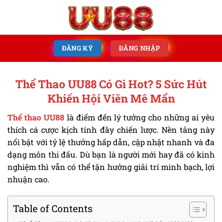
ĐĂNG KÝ
ĐĂNG NHẬP
Thể Thao UU88 Có Gì Hot? 5 Sức Hút
Khiến Hội Viên Mê Mẩn
Thể thao UU88
là điểm đến lý tưởng cho những ai yêu
thích cá cược kịch tính đầy chiến lược. Nền tảng này
nổi bật với tỷ lệ thưởng hấp dẫn, cập nhật nhanh và đa
dạng môn thi đấu. Dù bạn là người mới hay đã có kinh
nghiệm thì vẫn có thể tận hưởng giải trí minh bạch, lợi
nhuận cao.
Table of Contents