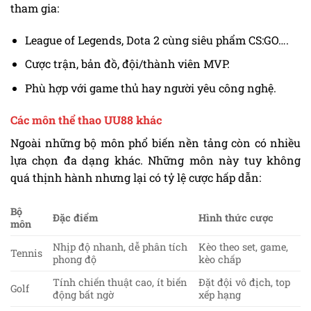
tham gia:
League of Legends, Dota 2 cùng siêu phẩm CS:GO….
Cược trận, bản đồ, đội/thành viên MVP.
Phù hợp với game thủ hay người yêu công nghệ.
Các môn thể thao UU88 khác
Ngoài những bộ môn phổ biến nền tảng còn có nhiều
lựa chọn đa dạng khác. Những môn này tuy không
quá thịnh hành nhưng lại có tỷ lệ cược hấp dẫn:
Bộ
Đặc điểm
Hình thức cược
môn
Nhịp độ nhanh, dễ phân tích
Kèo theo set, game,
Tennis
phong độ
kèo chấp
Tính chiến thuật cao, ít biến
Đặt đội vô địch, top
Golf
động bất ngờ
xếp hạng