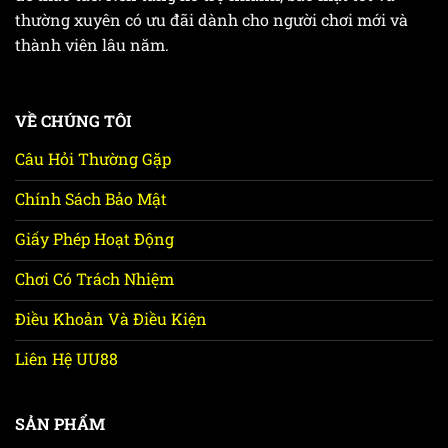
thường xuyên có ưu đãi dành cho người chơi mới và
thành viên lâu năm.
VỀ CHÚNG TÔI
Câu Hỏi Thường Gặp
Chính Sách Bảo Mật
Giấy Phép Hoạt Động
Chơi Có Trách Nhiệm
Điều Khoản Và Điều Kiện
Liên Hệ UU88
SẢN PHẨM